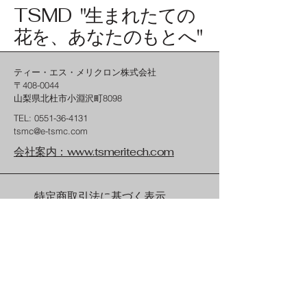
TSMD "生まれたての
花を、あなたのもとへ"
ティー・エス・メリクロン株式会社
〒408-0044
​山梨県北杜市小淵沢町8098
TEL:
0551-36-4131
tsmc@e-tsmc.com
​会社案内：www.tsmeritech.com
特定商取引法に基づく表示
配送規約
プライバシーポリシー